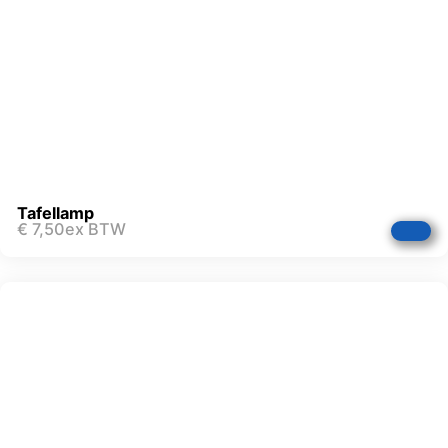
Tafellamp
€
7,50
ex BTW