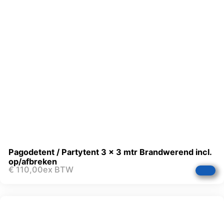
Pagodetent / Partytent 3 x 3 mtr Brandwerend incl.
op/afbreken
€
110,00
ex BTW