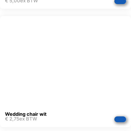
€
5,00
ex BTW
Wedding chair wit
€
2,75
ex BTW