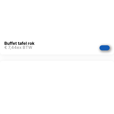
Buffet tafel rok
€
7,44
ex BTW