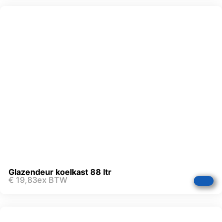
Glazendeur koelkast 88 ltr
€
19,83
ex BTW