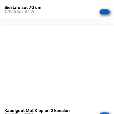
Biertafelset 70 cm
€
16,53
ex BTW
Kabelgoot Met Klep en 2 kanalen