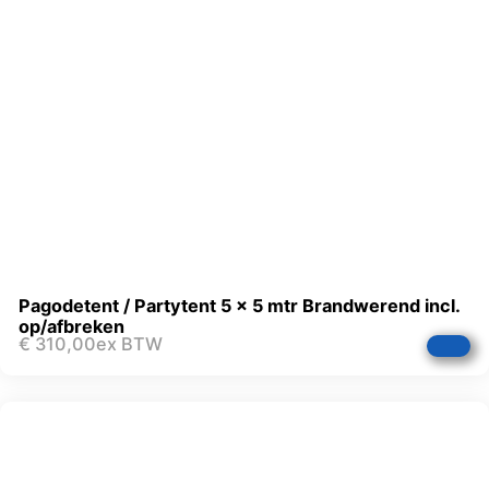
Pagodetent / Partytent 5 x 5 mtr Brandwerend incl.
op/afbreken
€
310,00
ex BTW