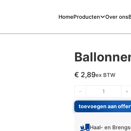
Home
Producten
Over ons
Ballonne
€
2,89
ex BTW
Ballonnen 50 Jaar Gou
toevoegen aan offer
Haal- en Brengs