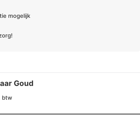
ie mogelijk
zorg!
Jaar Goud
x btw