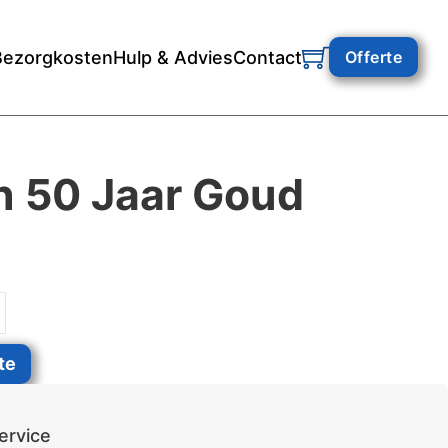
Bezorgkosten
Hulp & Advies
Contact
Offerte
n 50 Jaar Goud
d aantal
te
ervice