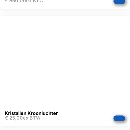
€
650,00
ex BTW
Kristallen Kroonluchter
€
25,00
ex BTW