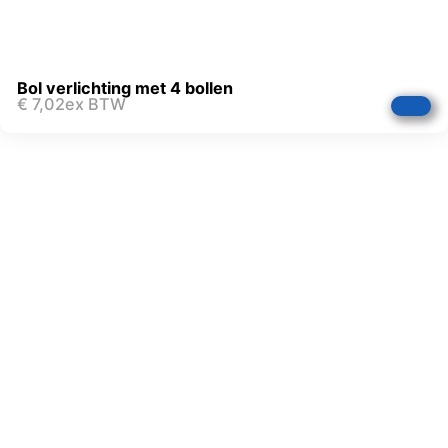
Bol verlichting met 4 bollen
€
7,02
ex BTW
FAQ
Uitleg AVG
R & R Partycare is een jong
en dynamisch bedrijf, dat
Privacy Verklaring
hard werkt aan de
Algemene Voorwaarden
uitbreiding van het
assortiment én service.
Disclaimer