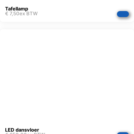
Tafellamp
€
7,50
ex BTW
LED dansvloer