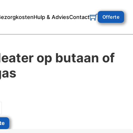
Bezorgkosten
Hulp & Advies
Contact
Offerte
eater op butaan of
gas
an of propaangas aantal
te