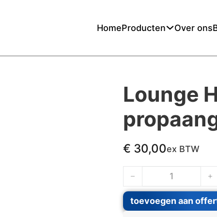
Home
Producten
Over ons
Lounge H
propaan
€
30,00
ex BTW
Lounge Heater op buta
toevoegen aan offer