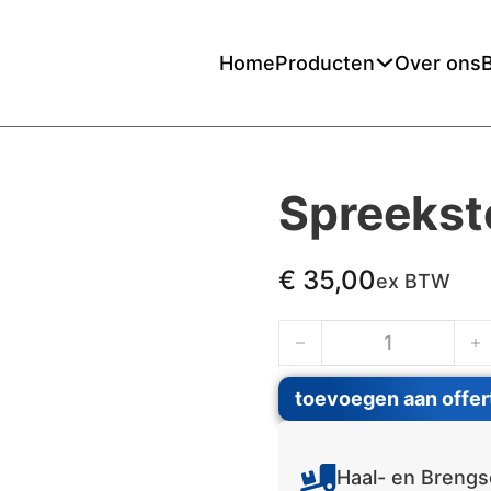
Home
Producten
Over ons
Spreekst
€
35,00
ex BTW
Spreekstoel aantal
toevoegen aan offer
Haal- en Brengs