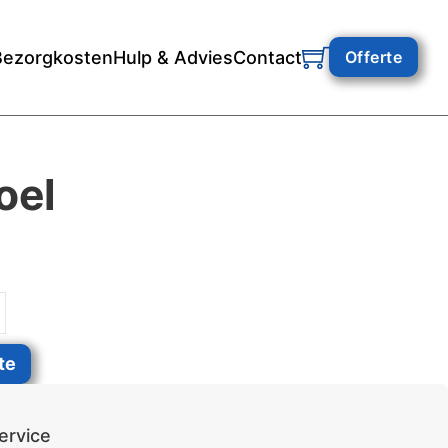
Bezorgkosten
Hulp & Advies
Contact
Offerte
oel
te
ervice