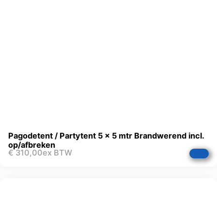
Pagodetent / Partytent 5 x 5 mtr Brandwerend incl.
op/afbreken
€
310,00
ex BTW