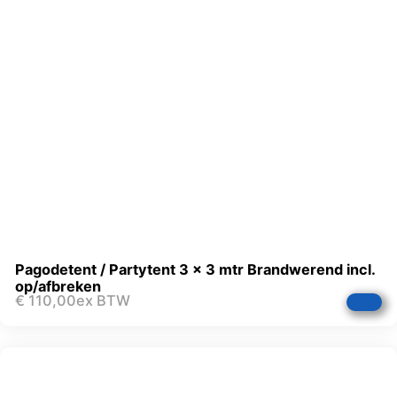
Pagodetent / Partytent 3 x 3 mtr Brandwerend incl.
op/afbreken
€
110,00
ex BTW