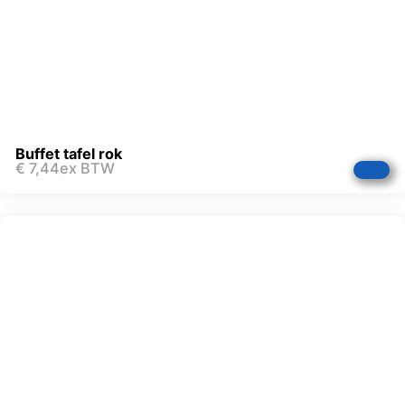
Buffet tafel rok
€
7,44
ex BTW