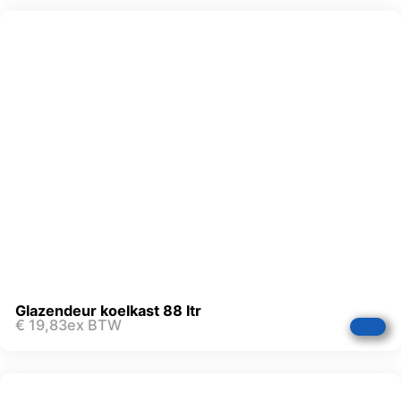
Glazendeur koelkast 88 ltr
€
19,83
ex BTW