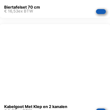
Biertafelset 70 cm
€
16,53
ex BTW
Kabelgoot Met Klep en 2 kanalen