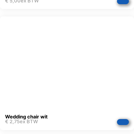
€
5,00
ex BTW
Wedding chair wit
€
2,75
ex BTW