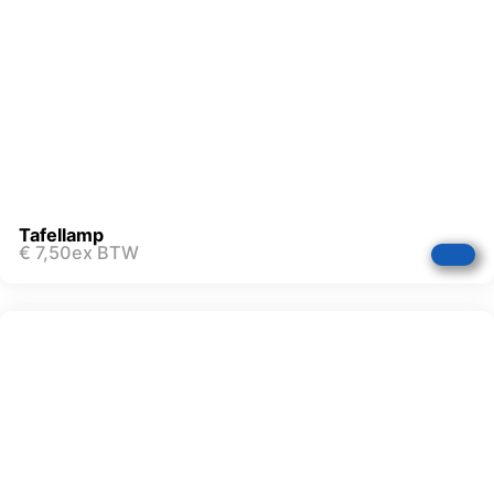
Tafellamp
€
7,50
ex BTW