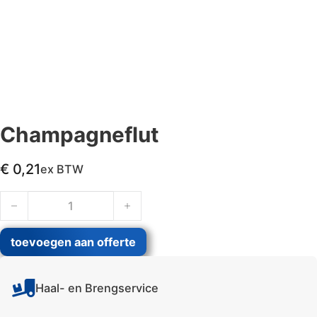
Champagneflut
€
0,21
ex BTW
Champagneflut aantal
toevoegen aan offerte
Haal- en Brengservice