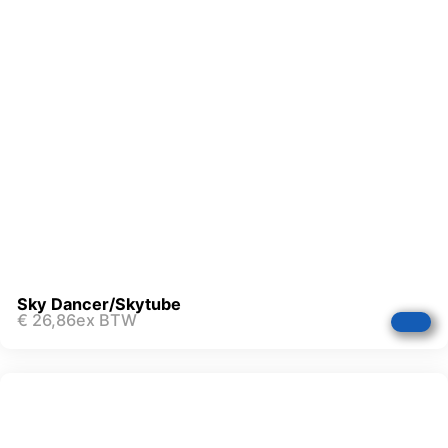
Sky Dancer/Skytube
€
26,86
ex BTW