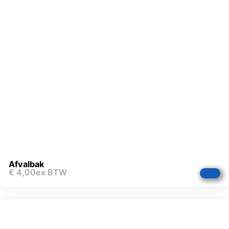
Afvalbak
€
4,00
ex BTW