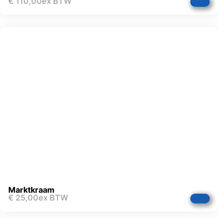
€
110,00
ex BTW
Marktkraam
€
25,00
ex BTW