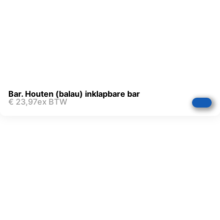
Bar. Houten (balau) inklapbare bar
€
23,97
ex BTW
FAQ