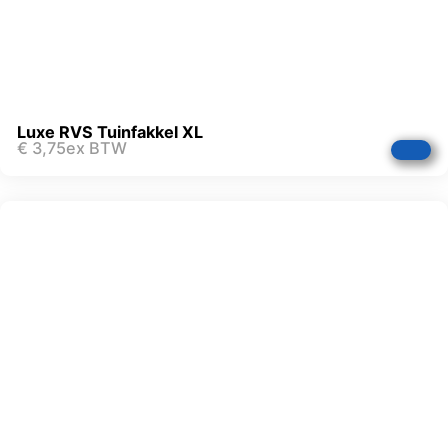
Luxe RVS Tuinfakkel XL
€
3,75
ex BTW