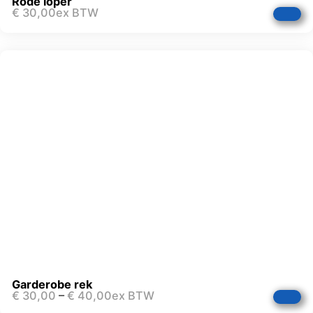
Rode loper
€
30,00
ex BTW
Garderobe rek
€
30,00
–
€
40,00
ex BTW