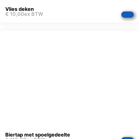
Vlies deken
€
10,00
ex BTW
Biertap met spoelgedeelte