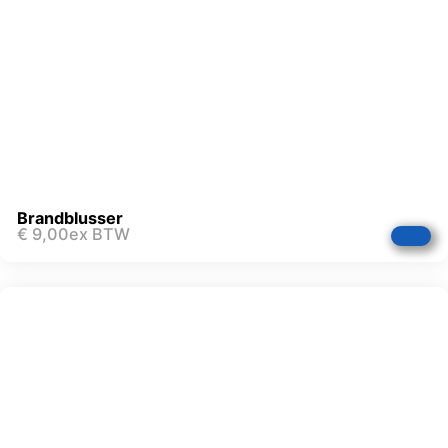
Brandblusser
€
9,00
ex BTW