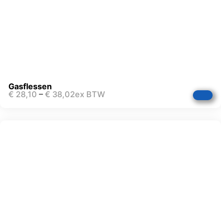
Gasflessen
€
28,10
–
€
38,02
ex BTW