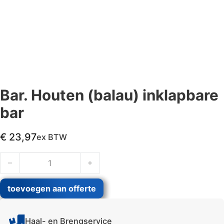
Bar. Houten (balau) inklapbare
bar
€
23,97
ex BTW
Bar. Houten (balau) inklapbare bar aantal
toevoegen aan offerte
Haal- en Brengservice