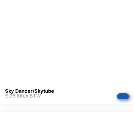
Sky Dancer/Skytube
€
26,86
ex BTW