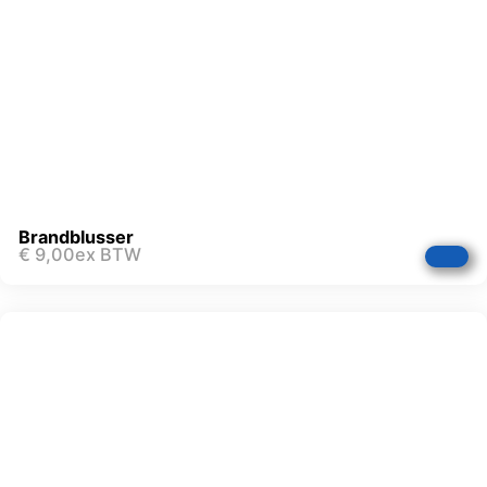
Brandblusser
€
9,00
ex BTW