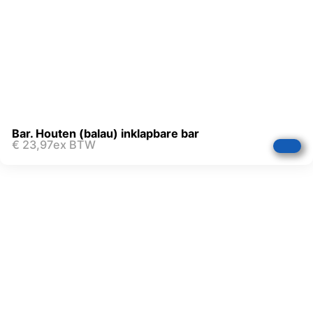
Bar. Houten (balau) inklapbare bar
€
23,97
ex BTW
FAQ