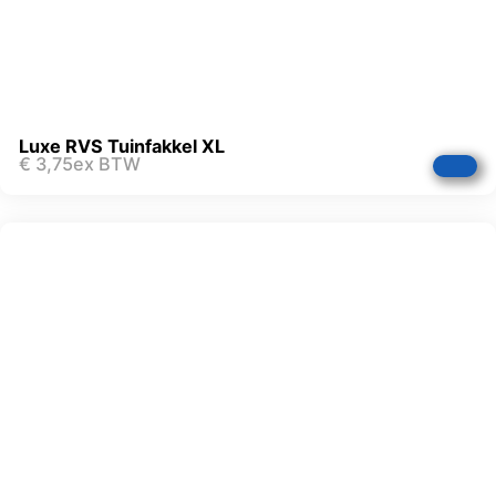
Luxe RVS Tuinfakkel XL
€
3,75
ex BTW