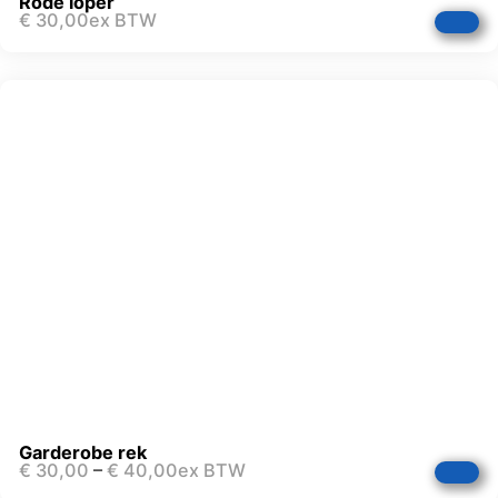
Rode loper
€
30,00
ex BTW
Garderobe rek
€
30,00
–
€
40,00
ex BTW