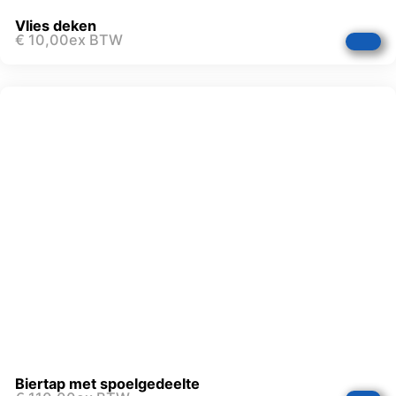
Vlies deken
€
10,00
ex BTW
Biertap met spoelgedeelte