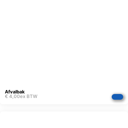
Afvalbak
€
4,00
ex BTW