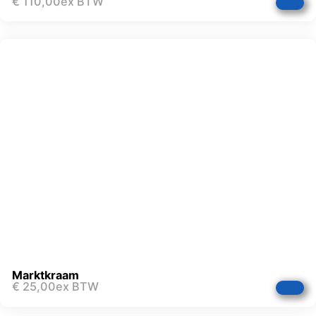
€
110,00
ex BTW
Marktkraam
€
25,00
ex BTW