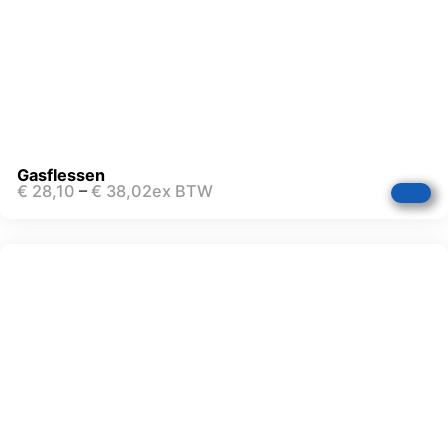
Gasflessen
€
28,10
–
€
38,02
ex BTW