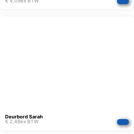
€
4,09
ex BTW
Deurbord Sarah
€
2,48
ex BTW