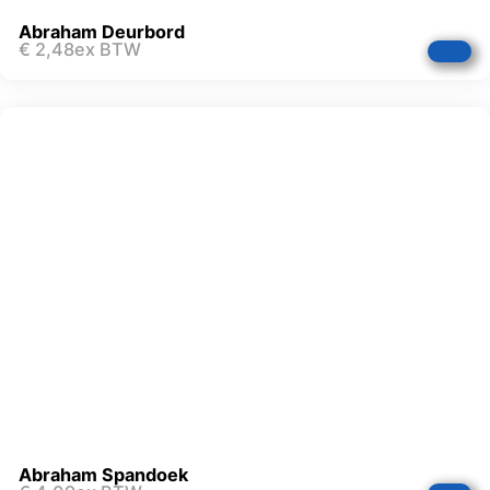
Abraham Deurbord
€
2,48
ex BTW
Abraham Spandoek