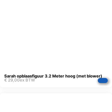
Sarah opblaasfiguur 3.2 Meter hoog (met blower)
€
29,00
ex BTW