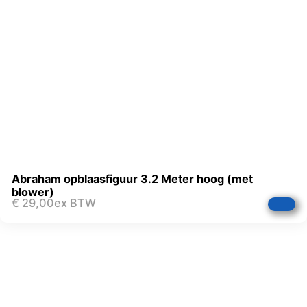
Abraham opblaasfiguur 3.2 Meter hoog (met
blower)
€
29,00
ex BTW