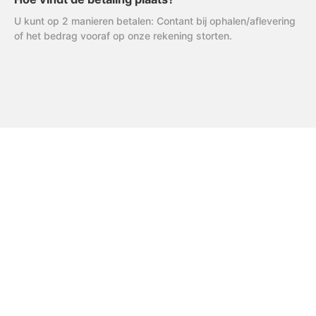
U kunt op 2 manieren betalen: Contant bij ophalen/aflevering
of het bedrag vooraf op onze rekening storten.
FAQ
Uitleg AVG
R & R Partycare is een jong
en dynamisch bedrijf, dat
Privacy Verklaring
hard werkt aan de
Algemene Voorwaarden
uitbreiding van het
assortiment én service.
Disclaimer
Cookiebeleid