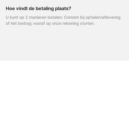
Hoe vindt de betaling plaats?
U kunt op 2 manieren betalen: Contant bij ophalen/aflevering
of het bedrag vooraf op onze rekening storten.
FAQ
Uitleg AVG
R & R Partycare is een jong
en dynamisch bedrijf, dat
Privacy Verklaring
hard werkt aan de
Algemene Voorwaarden
uitbreiding van het
assortiment én service.
Disclaimer