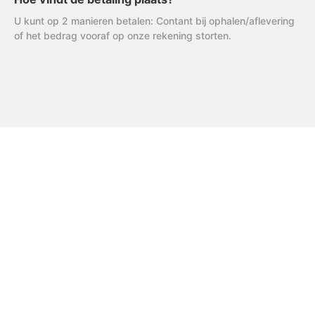
U kunt op 2 manieren betalen: Contant bij ophalen/aflevering
of het bedrag vooraf op onze rekening storten.
FAQ
Uitleg AVG
R & R Partycare is een jong
en dynamisch bedrijf, dat
Privacy Verklaring
hard werkt aan de
Algemene Voorwaarden
uitbreiding van het
assortiment én service.
Disclaimer
Cookiebeleid