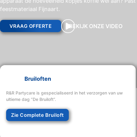
apparaat de hoeveelheid kopjes koffie wel aan? Past 
feestmateriaal Fijnaart.
BEKIJK ONZE VIDEO
VRAAG OFFERTE
Bruiloften
R&R Partycare is gespecialiseerd in het verzorgen van uw
ultieme dag “De Bruiloft”.
Zie Complete Bruiloft