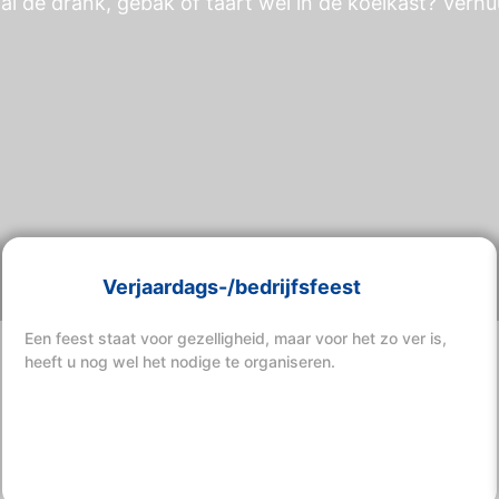
al de drank, gebak of taart wel in de koelkast? Verhu
Verjaardags-/bedrijfsfeest
Een feest staat voor gezelligheid, maar voor het zo ver is,
heeft u nog wel het nodige te organiseren.