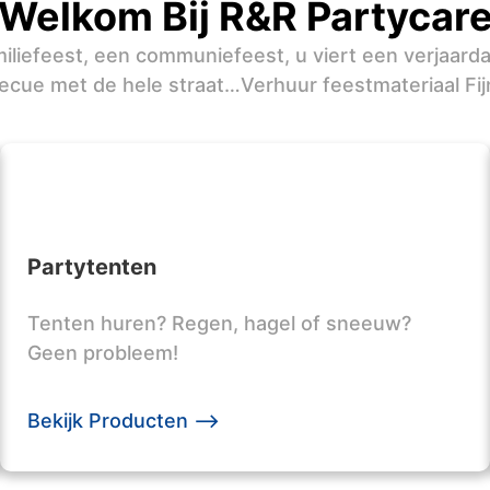
Welkom Bij R&R Partycar
iliefeest, een communiefeest, u viert een verjaard
ecue met de hele straat…Verhuur feestmateriaal Fij
Partytenten
Tenten huren? Regen, hagel of sneeuw?
Geen probleem!
Bekijk Producten -->