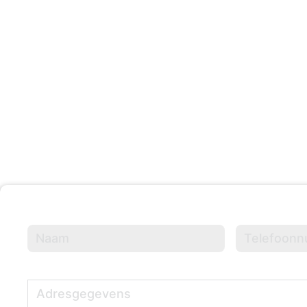
203 +
Evenementen Georganisee
Naam
(Vereist)
Telefoonnumme
Adresgegevens
(Vereist)