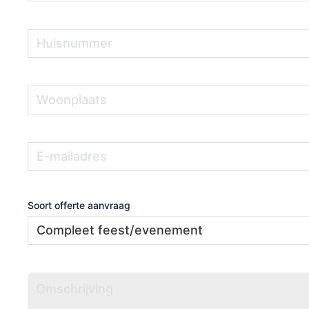
Huisnummer
(Vereist)
Woonplaats
(Vereist)
E-
(Vereist)
mailadres
Soort offerte aanvraag
Omschrijving