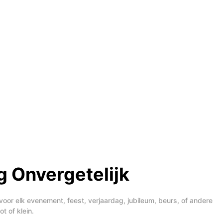
 Onvergetelijk
voor elk evenement, feest, verjaardag, jubileum, beurs, of andere
t of klein.