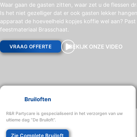
Waar gaan de gasten zitten, waar zet u de flessen dr
Is het niet gezelliger dat er ook gasten lekker hange
apparaat de hoeveelheid kopjes koffie wel aan? Past 
feestmateriaal Brasschaat.
BEKIJK ONZE VIDEO
VRAAG OFFERTE
Bruiloften
R&R Partycare is gespecialiseerd in het verzorgen van uw
ultieme dag “De Bruiloft”.
Zie Complete Bruiloft