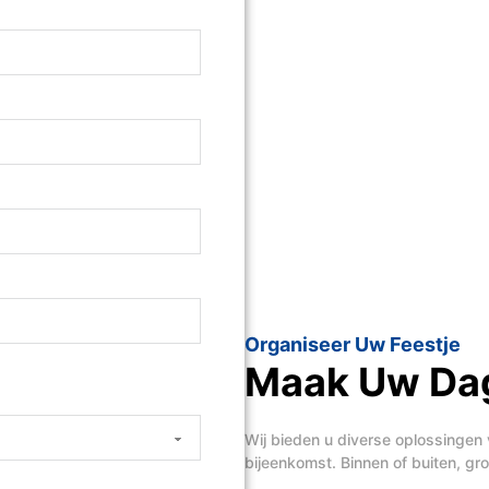
Organiseer Uw Feestje
Maak Uw Dag
Wij bieden u diverse oplossingen 
bijeenkomst. Binnen of buiten, groo