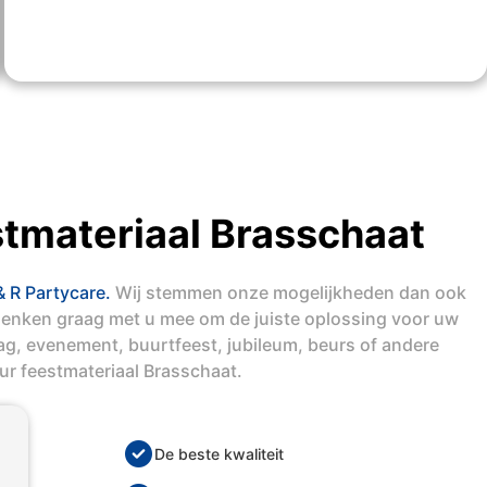
tmateriaal Brasschaat
& R Partycare.
Wij stemmen onze mogelijkheden dan ook
denken graag met u mee om de juiste oplossing voor uw
dag, evenement, buurtfeest, jubileum, beurs of andere
ur feestmateriaal Brasschaat.
De beste kwaliteit