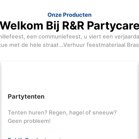
Onze Producten
Welkom Bij R&R Partycar
iliefeest, een communiefeest, u viert een verjaard
ue met de hele straat…Verhuur feestmateriaal Bra
Partytenten
Tenten huren? Regen, hagel of sneeuw?
Geen probleem!