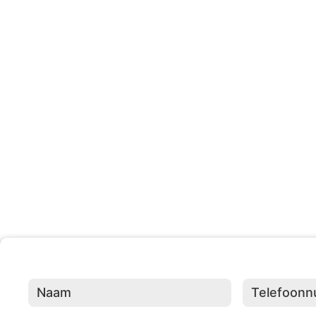
203 +
Evenementen Georganisee
Naam
(Vereist)
Telefoonnumme