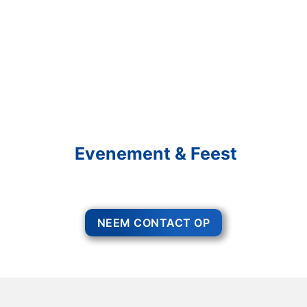
Schakel R&R Partycare In
En Geniet Van Uw
Evenement & Feest
Een feest staat voor gezelligheid, maar voor het zo ver is, heeft u nog
wel het nodige te organiseren.
NEEM CONTACT OP