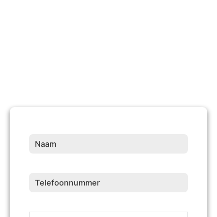
10 +
Jaren Ervaring
Naam
(Vereist)
Telefoonnummer
(Vereist)
Adresgegevens
(Vereist)