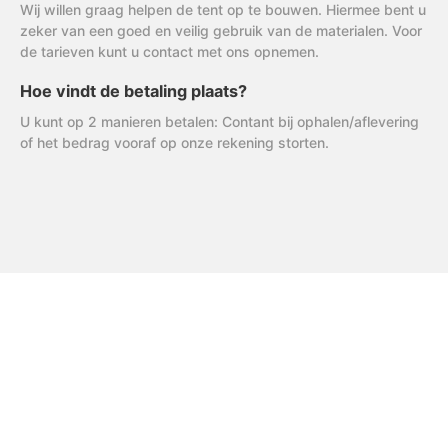
Wij willen graag helpen de tent op te bouwen. Hiermee bent u
zeker van een goed en veilig gebruik van de materialen. Voor
de tarieven kunt u contact met ons opnemen.
Hoe vindt de betaling plaats?
U kunt op 2 manieren betalen: Contant bij ophalen/aflevering
of het bedrag vooraf op onze rekening storten.
FAQ
Uitleg AVG
R & R Partycare is een jong
en dynamisch bedrijf, dat
Privacy Verklaring