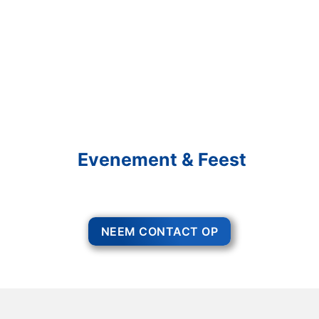
Schakel R&R Partycare In
En Geniet Van Uw
Evenement & Feest
Een feest staat voor gezelligheid, maar voor het zo ver is, heeft u nog
wel het nodige te organiseren.
NEEM CONTACT OP