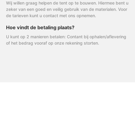
Wij willen graag helpen de tent op te bouwen. Hiermee bent u
zeker van een goed en veilig gebruik van de materialen. Voor
de tarieven kunt u contact met ons opnemen.
Hoe vindt de betaling plaats?
U kunt op 2 manieren betalen: Contant bij ophalen/aflevering
of het bedrag vooraf op onze rekening storten.
FAQ
Uitleg AVG
R & R Partycare is een jong
en dynamisch bedrijf, dat
Privacy Verklaring