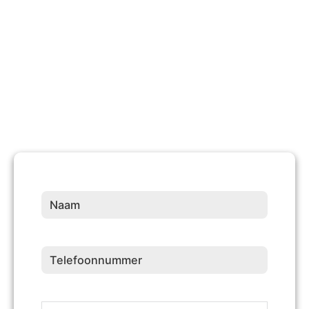
10 +
Jaren Ervaring
Naam
(Vereist)
Telefoonnummer
(Vereist)
Adresgegevens
(Vereist)