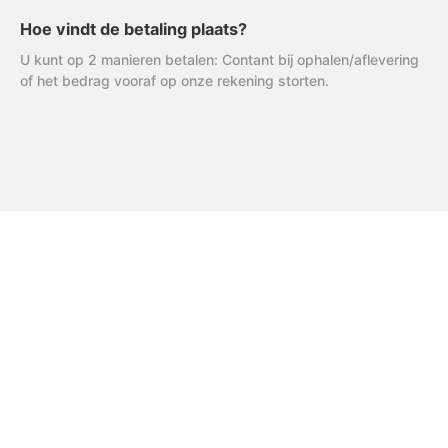
Hoe vindt de betaling plaats?
U kunt op 2 manieren betalen: Contant bij ophalen/aflevering
of het bedrag vooraf op onze rekening storten.
FAQ
Uitleg AVG
R & R Partycare is een jong
en dynamisch bedrijf, dat
Privacy Verklaring
hard werkt aan de
Algemene Voorwaarden
uitbreiding van het
assortiment én service.
Disclaimer