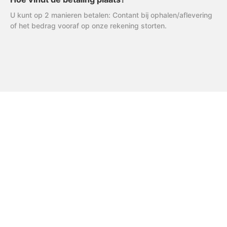
U kunt op 2 manieren betalen: Contant bij ophalen/aflevering
of het bedrag vooraf op onze rekening storten.
FAQ
Uitleg AVG
R & R Partycare is een jong
en dynamisch bedrijf, dat
Privacy Verklaring
hard werkt aan de
Algemene Voorwaarden
uitbreiding van het
assortiment én service.
Disclaimer
Cookiebeleid