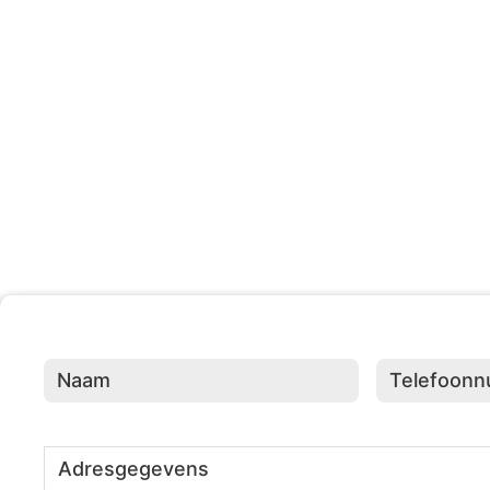
203 +
Evenementen Georganisee
Naam
(Vereist)
Telefoonnumme
Adresgegevens
(Vereist)