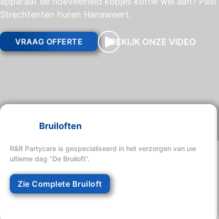
apparaat de hoeveelheid kopjes koffie wel aan? Past 
Strechtenten huren Hansweert.
BEKIJK ONZE VIDEO
VRAAG OFFERTE
Bruiloften
R&R Partycare is gespecialiseerd in het verzorgen van uw
ultieme dag “De Bruiloft”.
Zie Complete Bruiloft