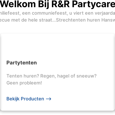
Welkom Bij R&R Partycar
iliefeest, een communiefeest, u viert een verjaard
ecue met de hele straat…Strechtenten huren Hans
Partytenten
Tenten huren? Regen, hagel of sneeuw?
Geen probleem!
Bekijk Producten -->