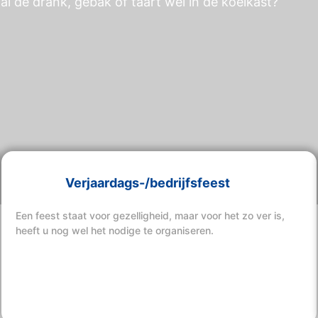
al de drank, gebak of taart wel in de koelkast?
Verjaardags-/bedrijfsfeest
Een feest staat voor gezelligheid, maar voor het zo ver is,
heeft u nog wel het nodige te organiseren.