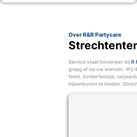
Over R&R Partycare
Strechtente
Service staat bovenaan bij
R 
graag af op uw wensen. Wij 
feest, kinderfeestje, verjaar
bijeenkomst te bieden. Stre