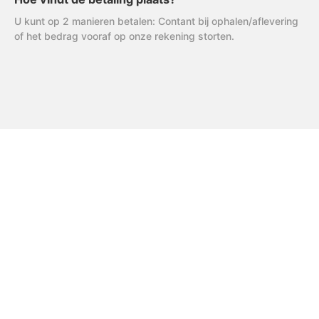
U kunt op 2 manieren betalen: Contant bij ophalen/aflevering
of het bedrag vooraf op onze rekening storten.
FAQ
Uitleg AVG
R & R Partycare is een jong
en dynamisch bedrijf, dat
Privacy Verklaring
hard werkt aan de
Algemene Voorwaarden
uitbreiding van het
assortiment én service.
Disclaimer
Cookiebeleid