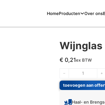
Home
Producten
Over ons
Wijnglas 
€
0,21
ex BTW
Wijnglas klein (20 cl) a
toevoegen aan offer
Haal- en Brengs