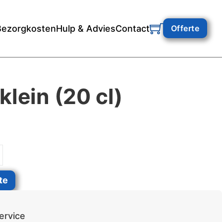
Bezorgkosten
Hulp & Advies
Contact
Offerte
klein (20 cl)
antal
te
ervice