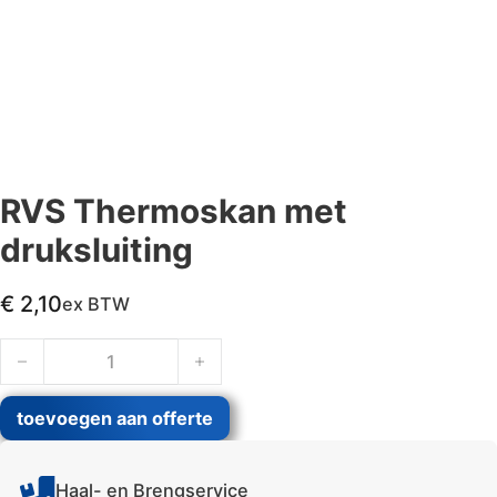
RVS Thermoskan met
druksluiting
€
2,10
ex BTW
RVS Thermoskan met druksluiting aantal
toevoegen aan offerte
Haal- en Brengservice