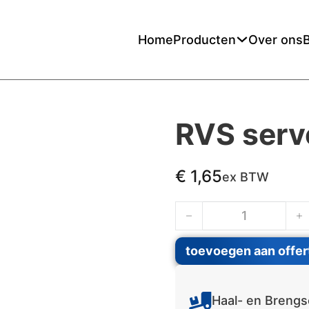
Home
Producten
Over ons
RVS serv
€
1,65
ex BTW
RVS serveerschaal aan
toevoegen aan offer
Haal- en Brengs