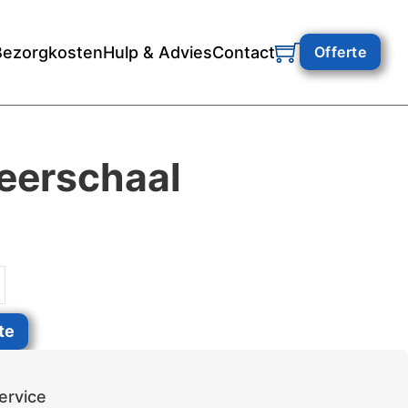
Bezorgkosten
Hulp & Advies
Contact
Offerte
eerschaal
tal
te
ervice