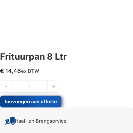
Frituurpan 8 Ltr
€
14,46
ex BTW
Frituurpan 8 Ltr aantal
toevoegen aan offerte
Haal- en Brengservice