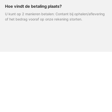
Hoe vindt de betaling plaats?
U kunt op 2 manieren betalen: Contant bij ophalen/aflevering
of het bedrag vooraf op onze rekening storten.
FAQ
Uitleg AVG
R & R Partycare is een jong
en dynamisch bedrijf, dat
Privacy Verklaring
hard werkt aan de
Algemene Voorwaarden
uitbreiding van het
assortiment én service.
Disclaimer