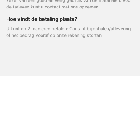
zeker van een goed en veilig gebruik van de materialen. Voor
de tarieven kunt u contact met ons opnemen.
Hoe vindt de betaling plaats?
U kunt op 2 manieren betalen: Contant bij ophalen/aflevering
of het bedrag vooraf op onze rekening storten.
FAQ
Uitleg AVG
R & R Partycare is een jong
en dynamisch bedrijf, dat
Privacy Verklaring
hard werkt aan de
Algemene Voorwaarden