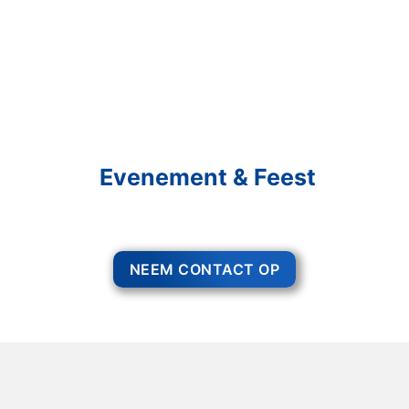
Schakel R&R Partycare In
En Geniet Van Uw
Evenement & Feest
Een feest staat voor gezelligheid, maar voor het zo ver is, heeft u nog
wel het nodige te organiseren.
NEEM CONTACT OP