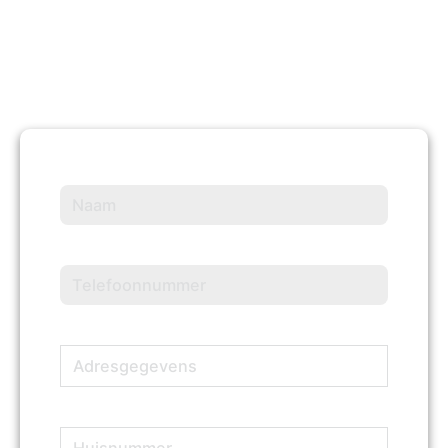
Naam
(Vereist)
Telefoonnummer
(Vereist)
Adresgegevens
(Vereist)
Huisnummer
(Vereist)