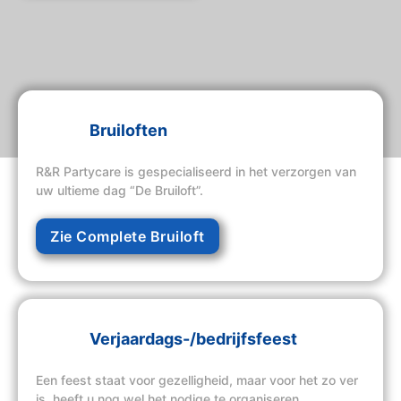
Bruiloften
R&R Partycare is gespecialiseerd in het verzorgen van
uw ultieme dag “De Bruiloft”.
Zie Complete Bruiloft
Verjaardags-/bedrijfsfeest
Een feest staat voor gezelligheid, maar voor het zo ver
is, heeft u nog wel het nodige te organiseren.