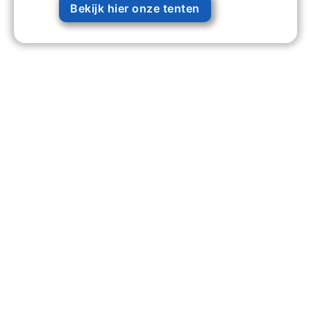
Bekijk hier onze tenten
203 +
Evenementen Georganiseerd
740 +
Tevreden Klanten