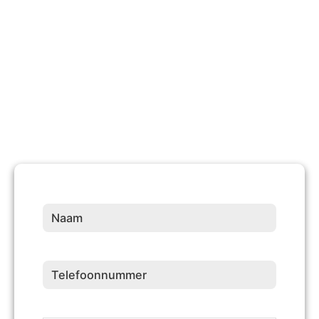
10 +
Jaren Ervaring
Naam
(Vereist)
Telefoonnummer
(Vereist)