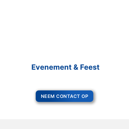
Schakel R&R Partycare In
En Geniet Van Uw
Evenement & Feest
Een feest staat voor gezelligheid, maar voor het zo ver is, heeft u nog
wel het nodige te organiseren.
NEEM CONTACT OP