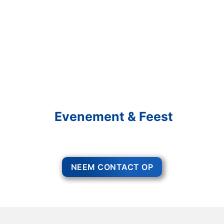
Schakel R&R Partycare In
En Geniet Van Uw
Evenement & Feest
Een feest staat voor gezelligheid, maar voor het zo ver is, heeft u nog
wel het nodige te organiseren.
NEEM CONTACT OP