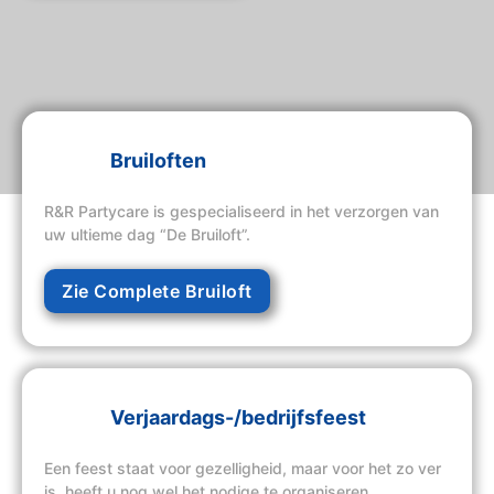
Bruiloften
R&R Partycare is gespecialiseerd in het verzorgen van
uw ultieme dag “De Bruiloft”.
Zie Complete Bruiloft
Verjaardags-/bedrijfsfeest
Een feest staat voor gezelligheid, maar voor het zo ver
is, heeft u nog wel het nodige te organiseren.