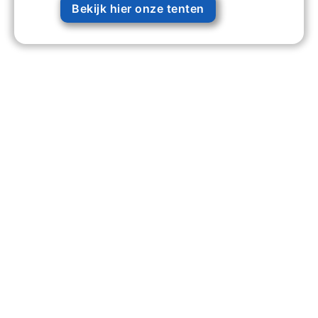
Bekijk hier onze tenten
203 +
Evenementen Georganiseerd
740 +
Tevreden Klanten