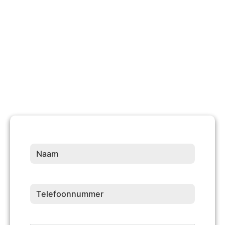
10 +
Jaren Ervaring
Naam
(Vereist)
Telefoonnummer
(Vereist)