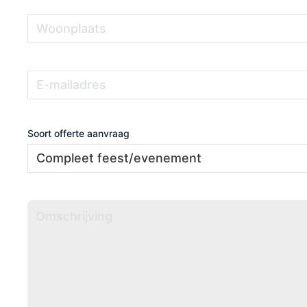
Woonplaats
(Vereist)
E-
(Vereist)
mailadres
Soort offerte aanvraag
Omschrijving