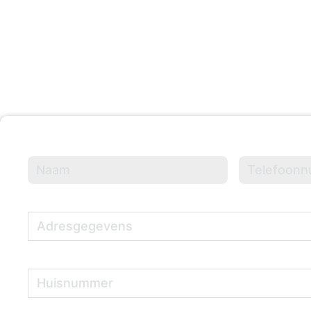
Evenementen Georganisee
Naam
(Vereist)
Telefoonnumme
Adresgegevens
(Vereist)
Huisnummer
(Vereist)