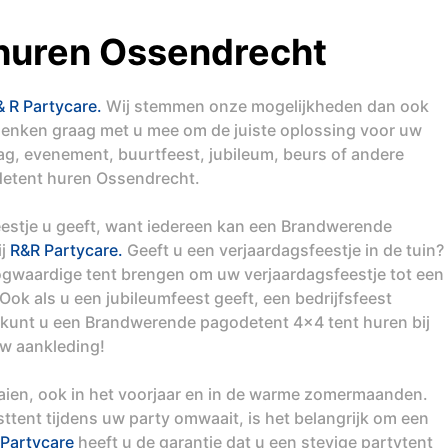
huren Ossendrecht
& R Partycare.
Wij stemmen onze mogelijkheden dan ook
denken graag met u mee om de juiste oplossing voor uw
dag, evenement, buurtfeest, jubileum, beurs of andere
detent huren Ossendrecht.
feestje u geeft, want iedereen kan een Brandwerende
ij
R&R Partycare.
Geeft u een verjaardagsfeestje in de tuin?
gwaardige tent brengen om uw verjaardagsfeestje tot een
ok als u een jubileumfeest geeft, een bedrijfsfeest
 kunt u een Brandwerende pagodetent 4x4 tent huren bij
uw aankleding!
aaien, ook in het voorjaar en in de warme zomermaanden.
tent tijdens uw party omwaait, is het belangrijk om een
Partycare
heeft u de garantie dat u een stevige partytent