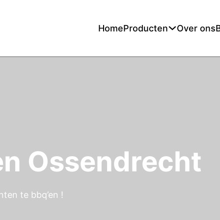
Home
Producten
Over ons
en Ossendrecht
ten te bbq’en !