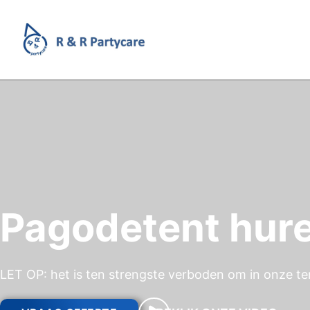
Pagodetent hur
LET OP: het is ten strengste verboden om in onze ten