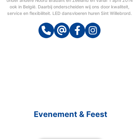
onder andere Noord Brabant en Zeeland en vanaf 1 april 2014
ook in België. Daarbij onderscheiden wij ons door kwaliteit,
service en flexibiliteit. LED dansvloeren huren Sint Willebrord.
Schakel R&R Partycare In
En Geniet Van Uw
Evenement & Feest
Een feest staat voor gezelligheid, maar voor het zo ver is, heeft u nog
wel het nodige te organiseren.