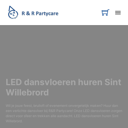
LED dansvloeren huren Sint
Willebrord
Wil je jouw feest, bruiloft of evenement onvergetelijk maken? Huur dan
een verlichte dansvloer bij R&R Partycare! Onze LED dansvloeren zorgen
direct voor sfeer en trekken alle aandacht. LED dansvloeren huren Sint
Willebrord.