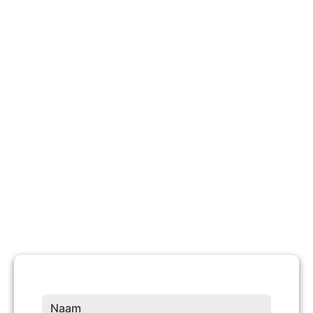
740 +
Tevreden Klanten
10 +
Jaren Ervaring
Naam
(Vereist)