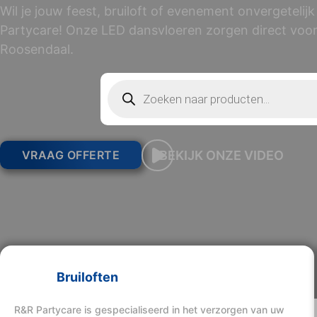
Wil je jouw feest, bruiloft of evenement onvergeteli
Partycare! Onze LED dansvloeren zorgen direct voor
Roosendaal.
Producten zoeken
BEKIJK ONZE VIDEO
VRAAG OFFERTE
Bruiloften
R&R Partycare is gespecialiseerd in het verzorgen van uw