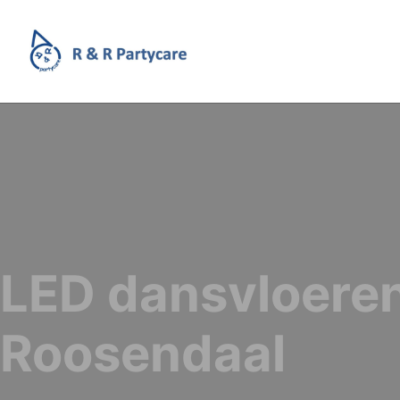
LED dansvloere
Roosendaal