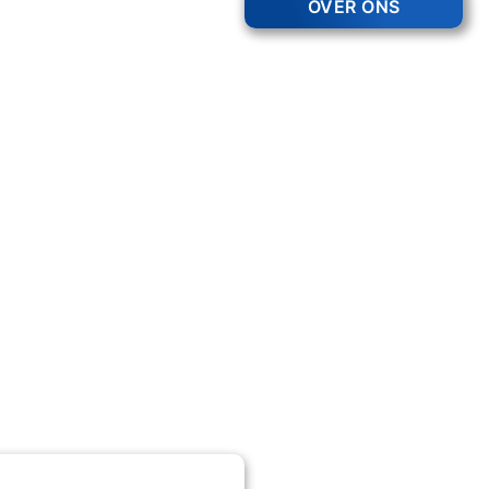
OVER ONS
740 +
Tevreden Klanten
rd