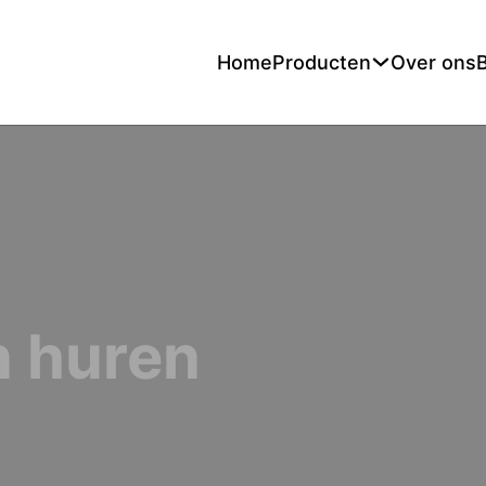
Home
Producten
Over ons
n huren