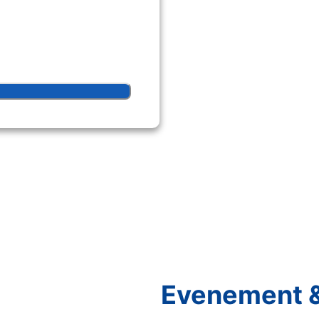
Schakel R&R Partycare In
niet Van Uw
Evenement &