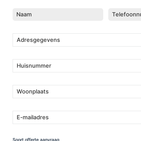
Naam
(Vereist)
Telefoonnumme
Adresgegevens
(Vereist)
Huisnummer
(Vereist)
Woonplaats
(Vereist)
E-
(Vereist)
mailadres
Soort offerte aanvraag