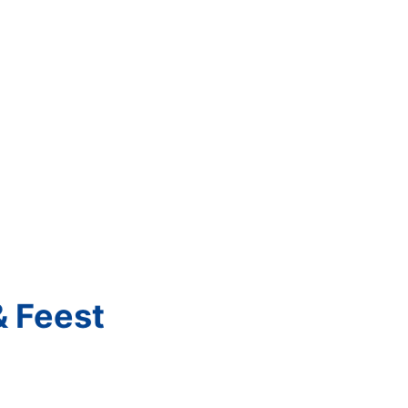
 Feest
e te organiseren.