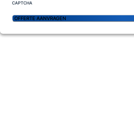
CAPTCHA
En Ge
Een feest staat 