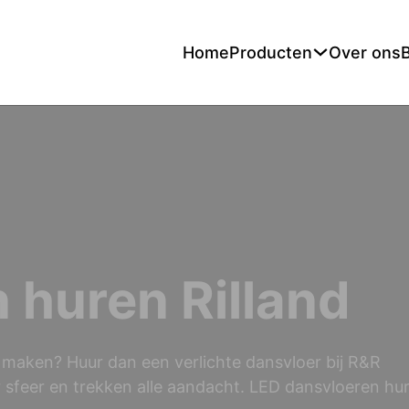
Home
Producten
Over ons
 huren Rilland
jk maken? Huur dan een verlichte dansvloer bij R&R
 sfeer en trekken alle aandacht. LED dansvloeren hu