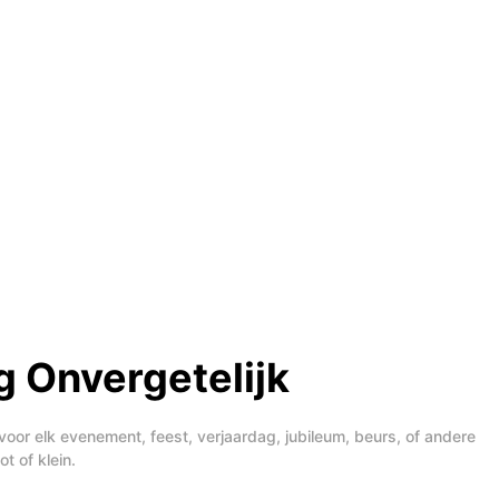
 Onvergetelijk
voor elk evenement, feest, verjaardag, jubileum, beurs, of andere
t of klein.