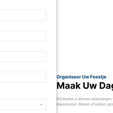
Organiseer Uw Feestje
Maak Uw Dag
Wij bieden u diverse oplossingen 
bijeenkomst. Binnen of buiten, groo