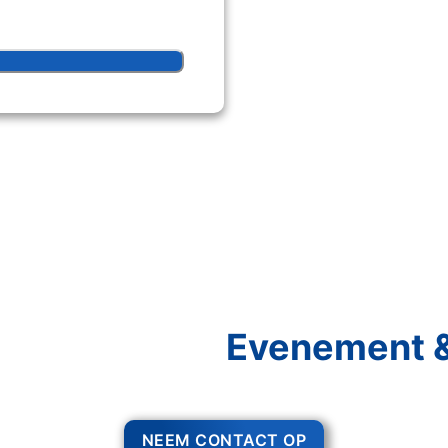
Schakel R&R Partycare In
niet Van Uw
Evenement &
voor gezelligheid, maar voor het zo ver is, heeft u nog wel het nodig
NEEM CONTACT OP