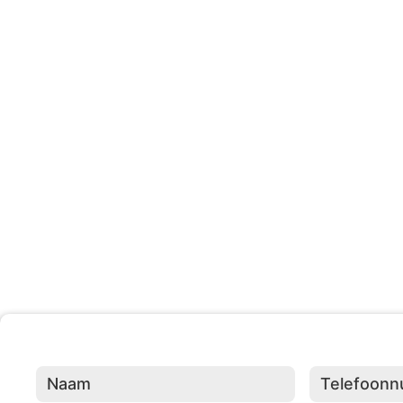
203 +
Evenementen Georganisee
Naam
(Vereist)
Telefoonnumme