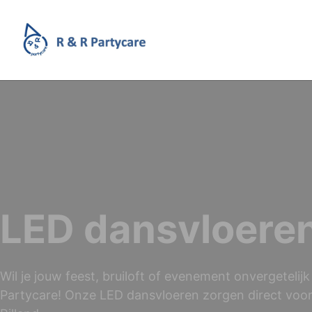
LED dansvloeren
Wil je jouw feest, bruiloft of evenement onvergeteli
Partycare! Onze LED dansvloeren zorgen direct voor