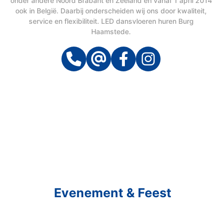
onder andere Noord Brabant en Zeeland en vanaf 1 april 2014
ook in België. Daarbij onderscheiden wij ons door kwaliteit,
service en flexibiliteit. LED dansvloeren huren Burg
Haamstede.
Schakel R&R Partycare In
En Geniet Van Uw
Evenement & Feest
Een feest staat voor gezelligheid, maar voor het zo ver is, heeft u nog
wel het nodige te organiseren.