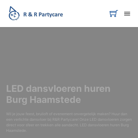
LED dansvloeren huren
Burg Haamstede
Wil je jouw feest, bruiloft of evenement onvergetelijk maken? Huur dan
een verlichte dansvloer bij R&R Partycare! Onze LED dansvloeren zorgen
direct voor sfeer en trekken alle aandacht. LED dansvloeren huren Burg
Haamstede.