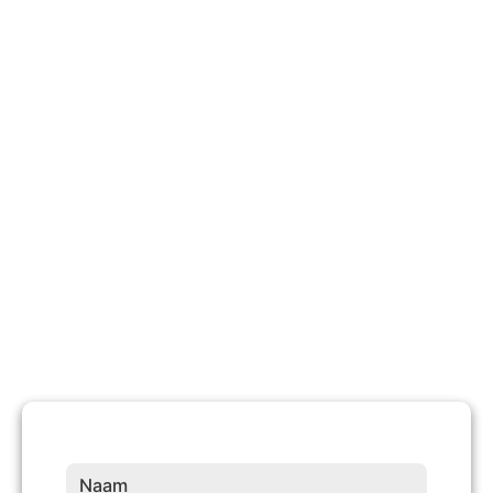
740 +
Tevreden Klanten
10 +
Jaren Ervaring
Naam
(Vereist)