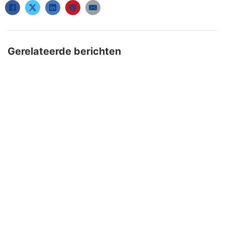
Gerelateerde berichten
FAQ
Uitleg AVG
R & R Partycare is een jong
en dynamisch bedrijf, dat
Privacy Verklaring
hard werkt aan de
Algemene Voorwaarden
uitbreiding van het
assortiment én service.
Disclaimer
Cookiebeleid
HOOFDKANTOOR
GOES