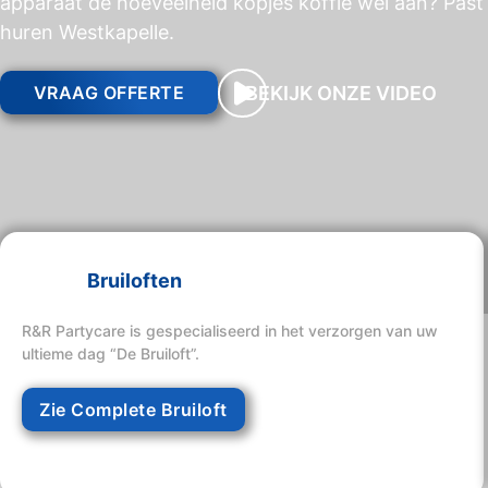
apparaat de hoeveelheid kopjes koffie wel aan? Past 
huren Westkapelle.
BEKIJK ONZE VIDEO
VRAAG OFFERTE
Bruiloften
R&R Partycare is gespecialiseerd in het verzorgen van uw
ultieme dag “De Bruiloft”.
Zie Complete Bruiloft