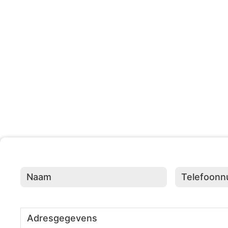
203 +
Evenementen Georganisee
Naam
(Vereist)
Telefoonnumme
Adresgegevens
(Vereist)