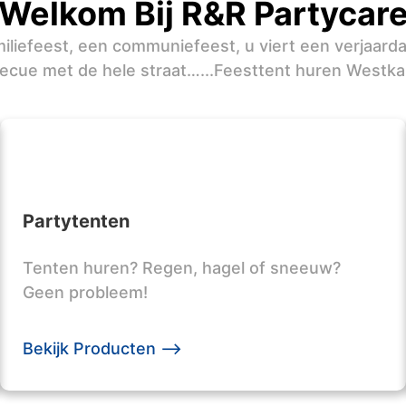
Welkom Bij R&R Partycar
iliefeest, een communiefeest, u viert een verjaard
ecue met de hele straat…...Feesttent huren Westka
Partytenten
Tenten huren? Regen, hagel of sneeuw?
Geen probleem!
Bekijk Producten -->