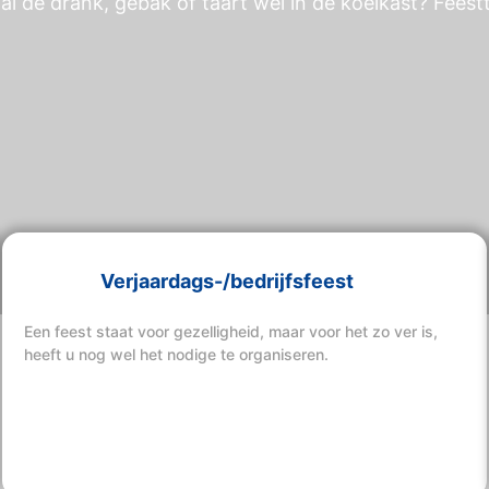
al de drank, gebak of taart wel in de koelkast? Feest
Verjaardags-/bedrijfsfeest
Een feest staat voor gezelligheid, maar voor het zo ver is,
heeft u nog wel het nodige te organiseren.