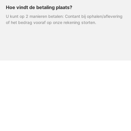
Hoe vindt de betaling plaats?
U kunt op 2 manieren betalen: Contant bij ophalen/aflevering
of het bedrag vooraf op onze rekening storten.
FAQ
Uitleg AVG
R & R Partycare is een jong
en dynamisch bedrijf, dat
Privacy Verklaring
hard werkt aan de
Algemene Voorwaarden
uitbreiding van het
assortiment én service.
Disclaimer