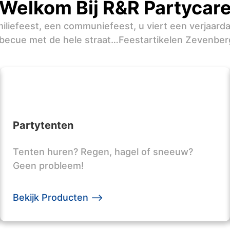
Welkom Bij R&R Partycar
iliefeest, een communiefeest, u viert een verjaard
becue met de hele straat…Feestartikelen Zevenbe
Partytenten
Tenten huren? Regen, hagel of sneeuw?
Geen probleem!
Bekijk Producten -->