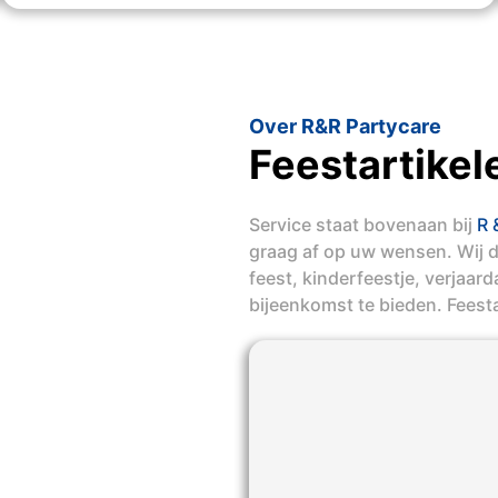
Over R&R Partycare
Feestartike
Service staat bovenaan bij
R 
graag af op uw wensen. Wij 
feest, kinderfeestje, verjaar
bijeenkomst te bieden. Feest