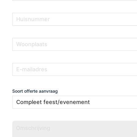
Huisnummer
(Vereist)
Woonplaats
(Vereist)
E-
(Vereist)
mailadres
Soort offerte aanvraag
Omschrijving