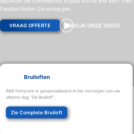
apparaat de hoeveelheid kopjes koffie wel aan? Past 
Feestartikelen Zevenbergen.
BEKIJK ONZE VIDEO
VRAAG OFFERTE
Bruiloften
R&R Partycare is gespecialiseerd in het verzorgen van uw
ultieme dag “De Bruiloft”.
Zie Complete Bruiloft