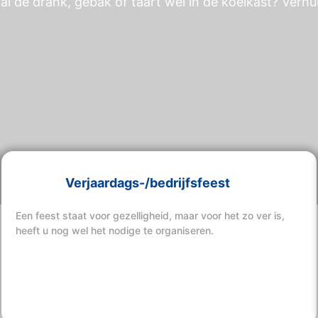
al de drank, gebak of taart wel in de koelkast? Verhu
Verjaardags-/bedrijfsfeest
Een feest staat voor gezelligheid, maar voor het zo ver is,
heeft u nog wel het nodige te organiseren.