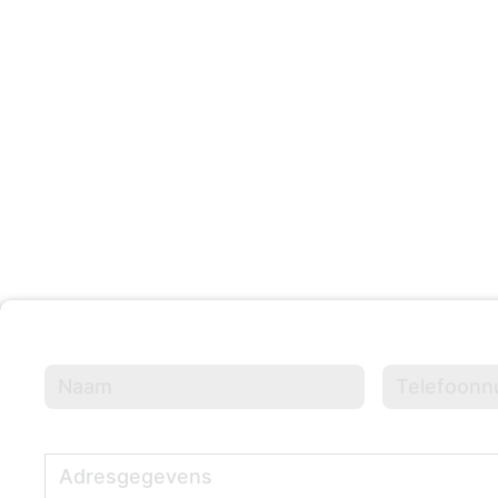
203 +
Evenementen Georganisee
Naam
(Vereist)
Telefoonnumme
Adresgegevens
(Vereist)