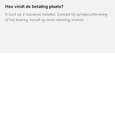
Hoe vindt de betaling plaats?
U kunt op 2 manieren betalen: Contant bij ophalen/aflevering
of het bedrag vooraf op onze rekening storten.
FAQ
Uitleg AVG
R & R Partycare is een jong
en dynamisch bedrijf, dat
Privacy Verklaring
hard werkt aan de
Algemene Voorwaarden
uitbreiding van het
assortiment én service.
Disclaimer