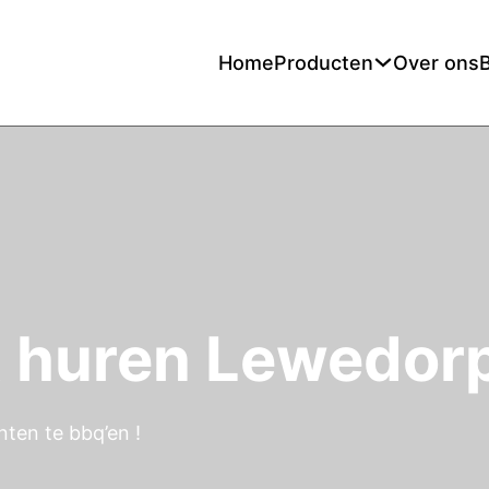
Home
Producten
Over ons
t huren Lewedor
ten te bbq’en !