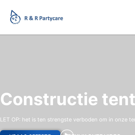
Constructie ten
LET OP: het is ten strengste verboden om in onze ten