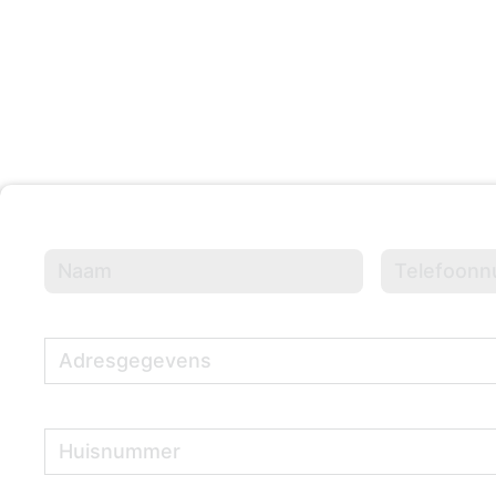
Evenementen Georganisee
Naam
(Vereist)
Telefoonnumme
Adresgegevens
(Vereist)
Huisnummer
(Vereist)