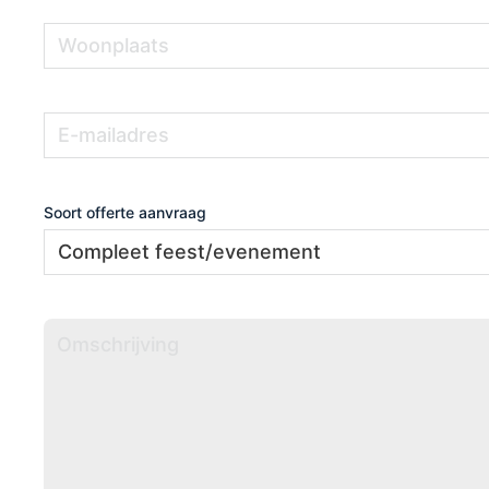
Woonplaats
(Vereist)
E-
(Vereist)
mailadres
Soort offerte aanvraag
Omschrijving