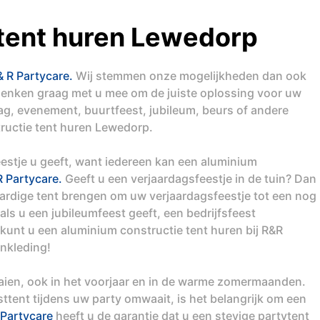
 tent huren Lewedorp
& R Partycare.
Wij stemmen onze mogelijkheden dan ook
denken graag met u mee om de juiste oplossing voor uw
dag, evenement, buurtfeest, jubileum, beurs of andere
ructie tent huren Lewedorp.
eestje u geeft, want iedereen kan een aluminium
 Partycare.
Geeft u een verjaardagsfeestje in de tuin? Dan
rdige tent brengen om uw verjaardagsfeestje tot een nog
ls u een jubileumfeest geeft, een bedrijfsfeest
 kunt u een aluminium constructie tent huren bij R&R
ankleding!
aaien, ook in het voorjaar en in de warme zomermaanden.
tent tijdens uw party omwaait, is het belangrijk om een
Partycare
heeft u de garantie dat u een stevige partytent