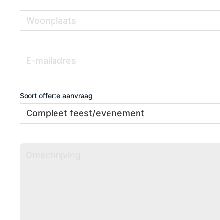
Woonplaats
(Vereist)
E-
(Vereist)
mailadres
Soort offerte aanvraag
Omschrijving