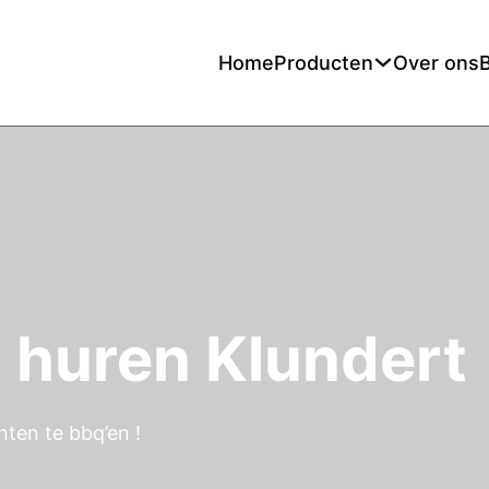
Home
Producten
Over ons
t huren Klundert
ten te bbq’en !