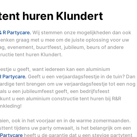
tent huren Klundert
& R Partycare.
Wij stemmen onze mogelijkheden dan ook
denken graag met u mee om de juiste oplossing voor uw
dag, evenement, buurtfeest, jubileum, beurs of andere
ructie tent huren Klundert.
eestje u geeft, want iedereen kan een aluminium
 Partycare.
Geeft u een verjaardagsfeestje in de tuin? Dan
rdige tent brengen om uw verjaardagsfeestje tot een nog
ls u een jubileumfeest geeft, een bedrijfsfeest
 kunt u een aluminium constructie tent huren bij R&R
ankleding!
aaien, ook in het voorjaar en in de warme zomermaanden.
tent tijdens uw party omwaait, is het belangrijk om een
Partycare
heeft u de garantie dat u een stevige partytent