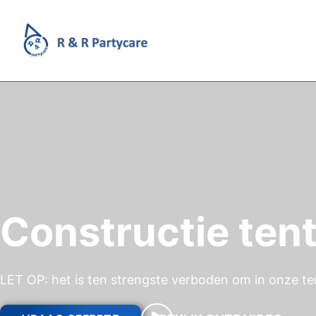
Constructie ten
LET OP: het is ten strengste verboden om in onze ten