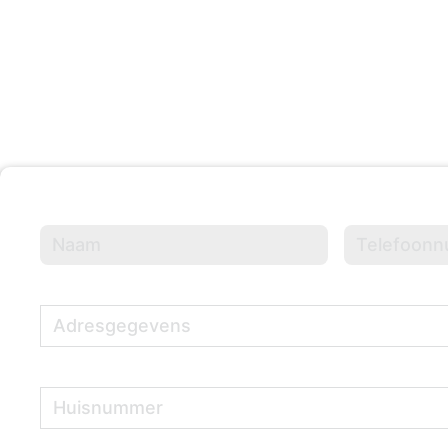
Evenementen Georganisee
Naam
(Vereist)
Telefoonnumme
Adresgegevens
(Vereist)
Huisnummer
(Vereist)