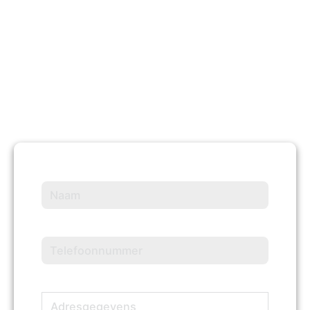
10 +
Jaren Ervaring
Naam
(Vereist)
Telefoonnummer
(Vereist)
Adresgegevens
(Vereist)