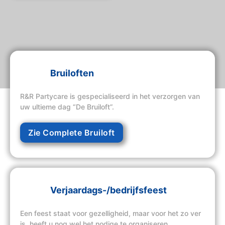
Bruiloften
R&R Partycare is gespecialiseerd in het verzorgen van
uw ultieme dag “De Bruiloft”.
Zie Complete Bruiloft
Verjaardags-/bedrijfsfeest
Een feest staat voor gezelligheid, maar voor het zo ver
is, heeft u nog wel het nodige te organiseren.