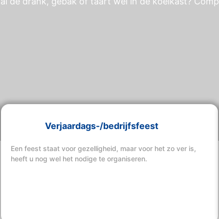
al de drank, gebak of taart wel in de koelkast? Comp
Verjaardags-/bedrijfsfeest
Een feest staat voor gezelligheid, maar voor het zo ver is,
heeft u nog wel het nodige te organiseren.