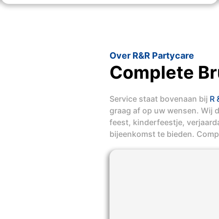
Over R&R Partycare
Complete Br
Service staat bovenaan bij
R 
graag af op uw wensen. Wij 
feest, kinderfeestje, verjaar
bijeenkomst te bieden. Comp