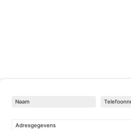
203 +
Evenementen Georganisee
Naam
(Vereist)
Telefoonnumme
Adresgegevens
(Vereist)