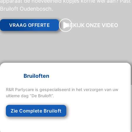
apparaat de hoeveelheid kopjes koffie wel aan? Past 
Bruiloft Oudenbosch.
BEKIJK ONZE VIDEO
VRAAG OFFERTE
Bruiloften
R&R Partycare is gespecialiseerd in het verzorgen van uw
ultieme dag “De Bruiloft”.
Zie Complete Bruiloft