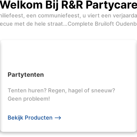
Welkom Bij R&R Partycar
iliefeest, een communiefeest, u viert een verjaard
ecue met de hele straat…Complete Bruiloft Ouden
Partytenten
Tenten huren? Regen, hagel of sneeuw?
Geen probleem!
Bekijk Producten -->