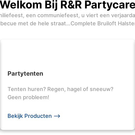
Welkom Bij R&R Partycar
iliefeest, een communiefeest, u viert een verjaard
rbecue met de hele straat…Complete Bruiloft Halste
Partytenten
Tenten huren? Regen, hagel of sneeuw?
Geen probleem!
Bekijk Producten -->