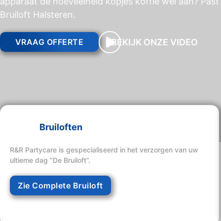
apparaat de hoeveelheid kopjes koffie wel aan? Past 
Bruiloft Halsteren.
BEKIJK ONZE VIDEO
VRAAG OFFERTE
Bruiloften
R&R Partycare is gespecialiseerd in het verzorgen van uw
ultieme dag “De Bruiloft”.
Zie Complete Bruiloft