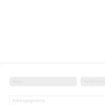
203 +
Evenementen Georganisee
Naam
(Vereist)
Telefoonnumme
Adresgegevens
(Vereist)