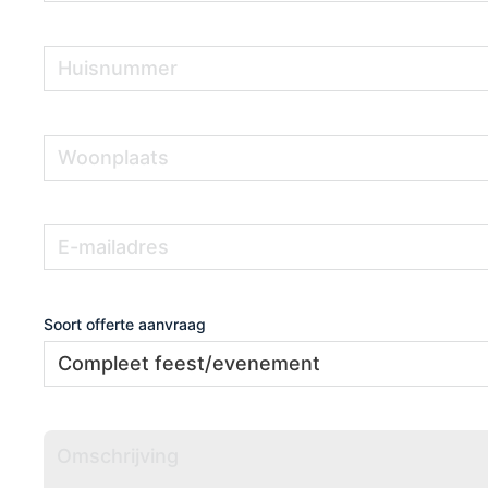
Huisnummer
(Vereist)
Woonplaats
(Vereist)
E-
(Vereist)
mailadres
Soort offerte aanvraag
Omschrijving