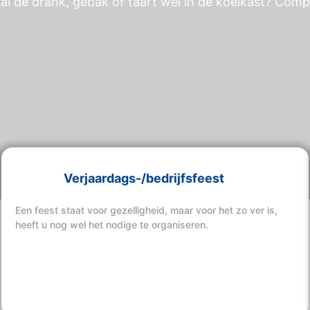
al de drank, gebak of taart wel in de koelkast? Comp
Verjaardags-/bedrijfsfeest
Een feest staat voor gezelligheid, maar voor het zo ver is,
heeft u nog wel het nodige te organiseren.