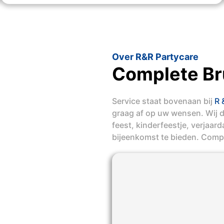
Over R&R Partycare
Complete Bru
Service staat bovenaan bij
R 
graag af op uw wensen. Wij 
feest, kinderfeestje, verjaar
bijeenkomst te bieden. Compl