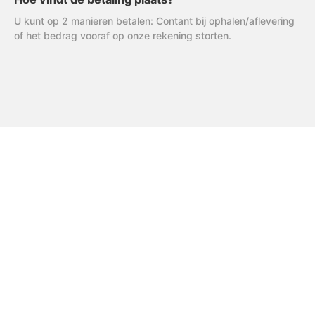
U kunt op 2 manieren betalen: Contant bij ophalen/aflevering
of het bedrag vooraf op onze rekening storten.
FAQ
Uitleg AVG
R & R Partycare is een jong
en dynamisch bedrijf, dat
Privacy Verklaring
hard werkt aan de
Algemene Voorwaarden
uitbreiding van het
assortiment én service.
Disclaimer
Cookiebeleid