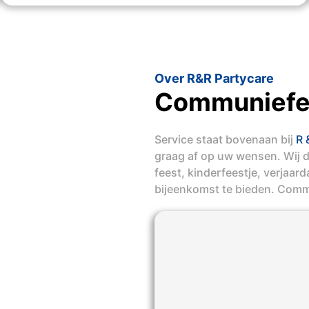
Over R&R Partycare
Communiefe
Service staat bovenaan bij
R 
graag af op uw wensen. Wij 
feest, kinderfeestje, verjaar
bijeenkomst te bieden. Com