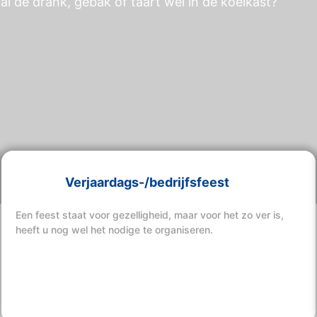
al de drank, gebak of taart wel in de koelkast?
Verjaardags-/bedrijfsfeest
Een feest staat voor gezelligheid, maar voor het zo ver is,
heeft u nog wel het nodige te organiseren.