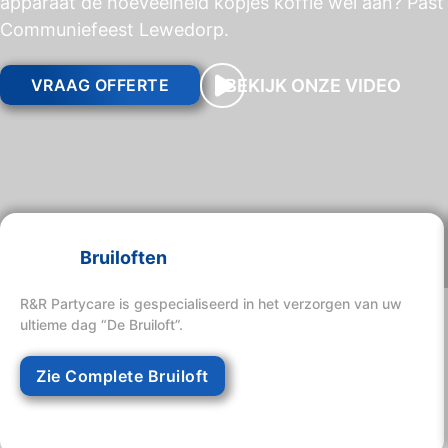
apparaat de hoeveelheid kopjes koffie wel aan? Past 
Communiefeest Lewedorp.
BEKIJK ONZE VIDEO
VRAAG OFFERTE
Bruiloften
R&R Partycare is gespecialiseerd in het verzorgen van uw
ultieme dag “De Bruiloft”.
Zie Complete Bruiloft