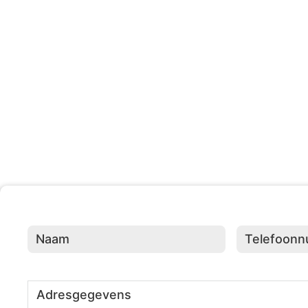
203 +
Evenementen Georganisee
Naam
(Vereist)
Telefoonnumme
Adresgegevens
(Vereist)