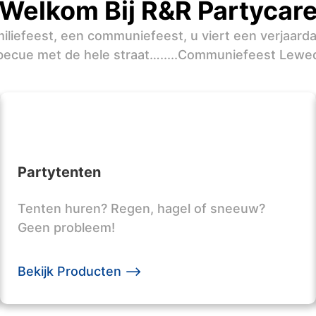
Welkom Bij R&R Partycar
iliefeest, een communiefeest, u viert een verjaard
becue met de hele straat….....Communiefeest Lewe
Partytenten
Tenten huren? Regen, hagel of sneeuw?
Geen probleem!
Bekijk Producten -->