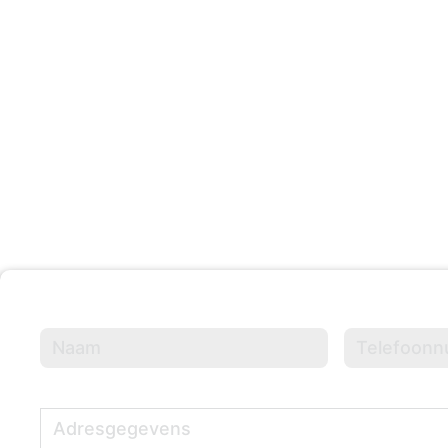
203 +
Evenementen Georganisee
Naam
(Vereist)
Telefoonnumme
Adresgegevens
(Vereist)