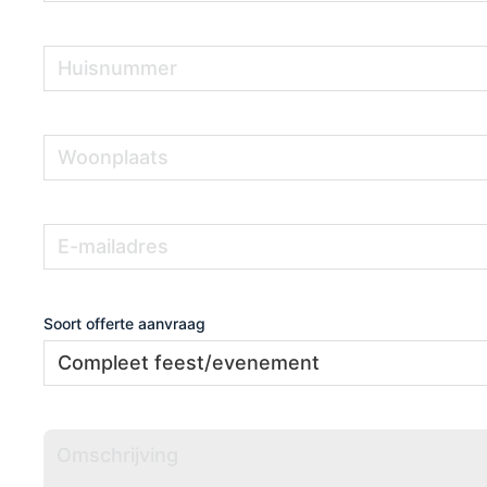
Huisnummer
(Vereist)
Woonplaats
(Vereist)
E-
(Vereist)
mailadres
Soort offerte aanvraag
Omschrijving