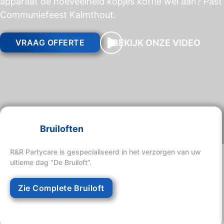
apparaat de hoeveelheid kopjes koffie wel aan? Past 
Communiefeest Kalmthout.
BEKIJK ONZE VIDEO
VRAAG OFFERTE
Bruiloften
R&R Partycare is gespecialiseerd in het verzorgen van uw
ultieme dag “De Bruiloft”.
Zie Complete Bruiloft