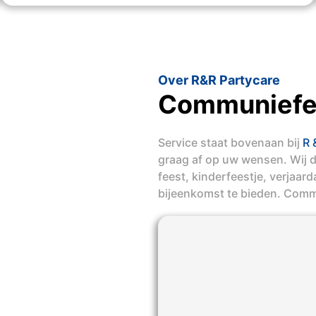
Over R&R Partycare
Communiefe
Service staat bovenaan bij
R 
graag af op uw wensen. Wij 
feest, kinderfeestje, verjaar
bijeenkomst te bieden. Comm