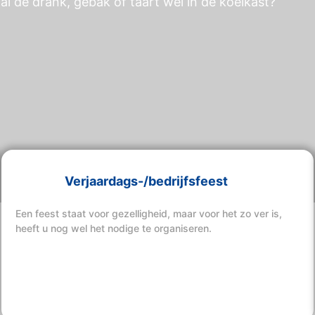
al de drank, gebak of taart wel in de koelkast?
Verjaardags-/bedrijfsfeest
Een feest staat voor gezelligheid, maar voor het zo ver is,
heeft u nog wel het nodige te organiseren.