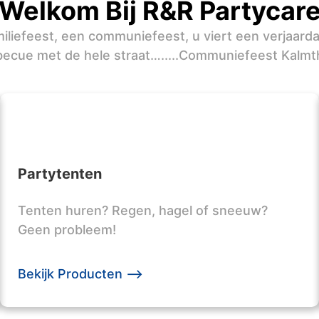
Welkom Bij R&R Partycar
iliefeest, een communiefeest, u viert een verjaard
becue met de hele straat….....Communiefeest Kalmt
Partytenten
Tenten huren? Regen, hagel of sneeuw?
Geen probleem!
Bekijk Producten -->