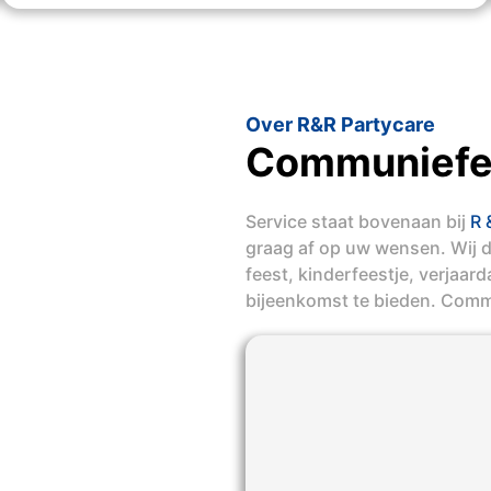
Over R&R Partycare
Communiefe
Service staat bovenaan bij
R 
graag af op uw wensen. Wij 
feest, kinderfeestje, verjaar
bijeenkomst te bieden. Com