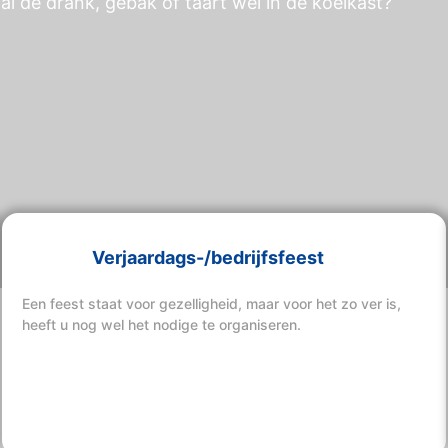
al de drank, gebak of taart wel in de koelkast?
Verjaardags-/bedrijfsfeest
Een feest staat voor gezelligheid, maar voor het zo ver is,
heeft u nog wel het nodige te organiseren.