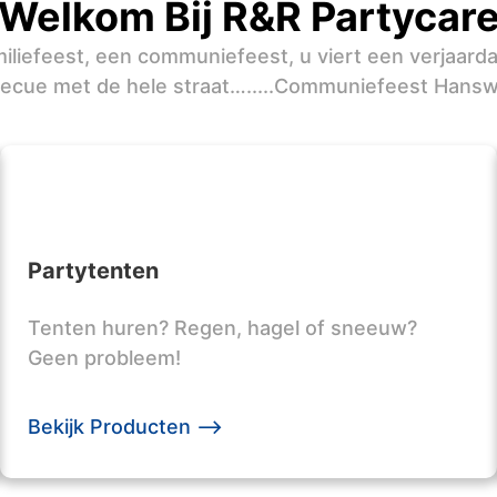
Welkom Bij R&R Partycar
iliefeest, een communiefeest, u viert een verjaard
ecue met de hele straat….....Communiefeest Hans
Partytenten
Tenten huren? Regen, hagel of sneeuw?
Geen probleem!
Bekijk Producten -->