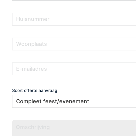
Huisnummer
(Vereist)
Woonplaats
(Vereist)
E-
(Vereist)
mailadres
Soort offerte aanvraag
Omschrijving