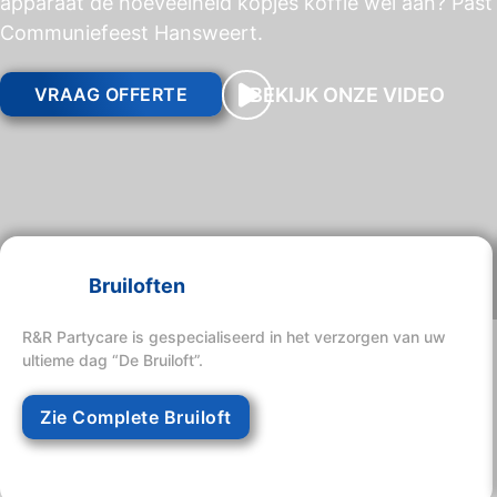
apparaat de hoeveelheid kopjes koffie wel aan? Past 
Communiefeest Hansweert.
BEKIJK ONZE VIDEO
VRAAG OFFERTE
Bruiloften
R&R Partycare is gespecialiseerd in het verzorgen van uw
ultieme dag “De Bruiloft”.
Zie Complete Bruiloft