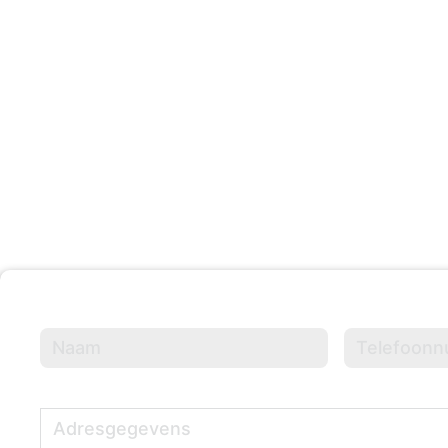
203 +
Evenementen Georganisee
Naam
(Vereist)
Telefoonnumme
Adresgegevens
(Vereist)