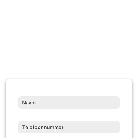
10 +
Jaren Ervaring
Naam
(Vereist)
Telefoonnummer
(Vereist)