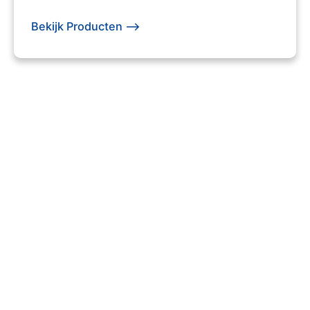
Bekijk Producten -->
203 +
Evenementen Georganiseerd
740 +
Tevreden Klanten